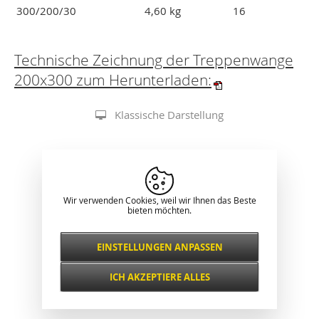
300/200/30
4,60 kg
16
Technische Zeichnung der Treppenwange
200x300 zum Herunterladen:
Klassische Darstellung
Wir verwenden Cookies, weil wir Ihnen das Beste
bieten möchten.
EINSTELLUNGEN ANPASSEN
Notwendig
IMMER AKTIV
ICH AKZEPTIERE ALLES
Für wichtige Website-Funktionen wie
Sicherheit, Netzwerkverwaltung,
Funktional und
Zugänglichkeit und grundlegende