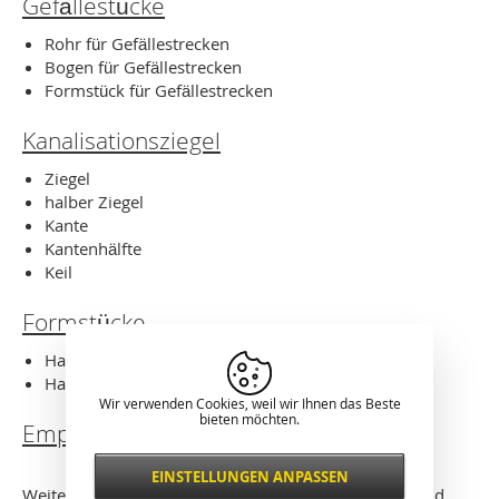
Gefällestücke
Rohr für Gefällestrecken
Bogen für Gefällestrecken
Formstück für Gefällestrecken
Kanalisationsziegel
Ziegel
halber Ziegel
Kante
Kantenhälfte
Keil
Formstücke
Hausanschluss DN200 R1100
Hausanschluss DN R400
Wir verwenden Cookies, weil wir Ihnen das Beste
bieten möchten.
Empfohlener Mörtel
EINSTELLUNGEN ANPASSEN
Notwendig
Weitere Informationen über geschmolzenen Basalt und