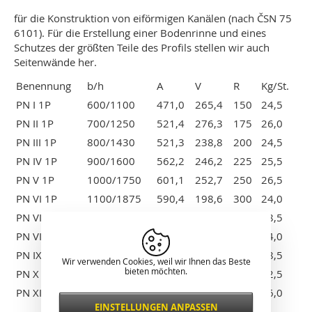
für die Konstruktion von eiförmigen Kanälen (nach ČSN 75
6101). Für die Erstellung einer Bodenrinne und eines
Schutzes der größten Teile des Profils stellen wir auch
Seitenwände her.
Benennung
b/h
A
V
R
Kg/St.
PN I 1P
600/1100
471,0
265,4
150
24,5
PN II 1P
700/1250
521,4
276,3
175
26,0
PN III 1P
800/1430
521,3
238,8
200
24,5
PN IV 1P
900/1600
562,2
246,2
225
25,5
PN V 1P
1000/1750
601,1
252,7
250
26,5
PN VI 1P
1100/1875
590,4
198,6
300
24,0
PN VII 1P
1200/2000
704,1
244,5
350
28,5
PN VIII 1P
1300/2100
650,2
166,8
400
24,0
PN IX 1P
1400/2200
759,1
206,6
450
28,5
Wir verwenden Cookies, weil wir Ihnen das Beste
bieten möchten.
PN X 1P
1500/2300
863,0
243,3
500
32,5
PN XI 1P
1600/2400
751,7
148,5
550
26,0
EINSTELLUNGEN ANPASSEN
Notwendig